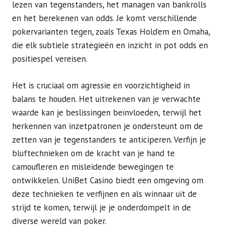
lezen van tegenstanders, het managen van bankrolls
en het berekenen van odds. Je komt verschillende
pokervarianten tegen, zoals Texas Hold’em en Omaha,
die elk subtiele strategieën en inzicht in pot odds en
positiespel vereisen.
Het is cruciaal om agressie en voorzichtigheid in
balans te houden. Het uitrekenen van je verwachte
waarde kan je beslissingen beïnvloeden, terwijl het
herkennen van inzetpatronen je ondersteunt om de
zetten van je tegenstanders te anticiperen. Verfijn je
bluftechnieken om de kracht van je hand te
camoufleren en misleidende bewegingen te
ontwikkelen. UniBet Casino biedt een omgeving om
deze technieken te verfijnen en als winnaar uit de
strijd te komen, terwijl je je onderdompelt in de
diverse wereld van poker.