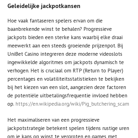
Geleidelijke jackpotkansen
Hoe vaak fantaseren spelers ervan om die
baanbrekende winst te behalen? Progressieve
jackpots bieden een sterke kans waarbij elke draai
meewerkt aan een steeds groeiende prijzenpot. Bij
UniBet Casino integreren deze moderne videoslots
ingewikkelde algoritmes om jackpots dynamisch te
verhogen. Het is cruciaal om RTP (Return to Player)
percentages en volatiliteitsstatistieken te bekijken
bij het kiezen van een slot, aangezien deze factoren
de potentiële uitbetalingsfrequentie invloed hebben
op.
https://en.wikipedia.org/wiki/Pig_butchering_scam
Het maximaliseren van een progressieve
jackpotstrategie betekent spelen tijdens rustige uren
om je kans op winst te vergroten en games met