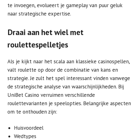
te invoegen, evolueert je gameplay van puur geluk
naar strategische expertise.
Draai aan het wiel met
roulettespelletjes
Als je kijkt naar het scala aan klassieke casinospellen,
valt roulette op door de combinatie van kans en
strategie. Je zult het spel interessant vinden vanwege
de strategische analyse van waarschijnlijkheden. Bij
UniBet Casino verruimen verschillende
roulettevarianten je speelopties. Belangrijke aspecten
om te onthouden zijn:
Huisvoordeel
Wedtypes