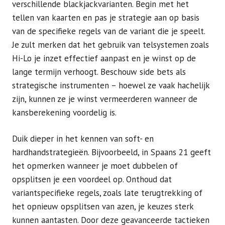
verschillende blackjackvarianten. Begin met het
tellen van kaarten en pas je strategie aan op basis
van de specifieke regels van de variant die je speelt.
Je zult merken dat het gebruik van telsystemen zoals
Hi-Lo je inzet effectief aanpast en je winst op de
lange termijn verhoogt. Beschouw side bets als
strategische instrumenten – hoewel ze vaak hachelijk
zijn, kunnen ze je winst vermeerderen wanneer de
kansberekening voordelig is.
Duik dieper in het kennen van soft- en
hardhandstrategieën. Bijvoorbeeld, in Spaans 21 geeft
het opmerken wanneer je moet dubbelen of
opsplitsen je een voordeel op. Onthoud dat
variantspecifieke regels, zoals late terugtrekking of
het opnieuw opsplitsen van azen, je keuzes sterk
kunnen aantasten. Door deze geavanceerde tactieken