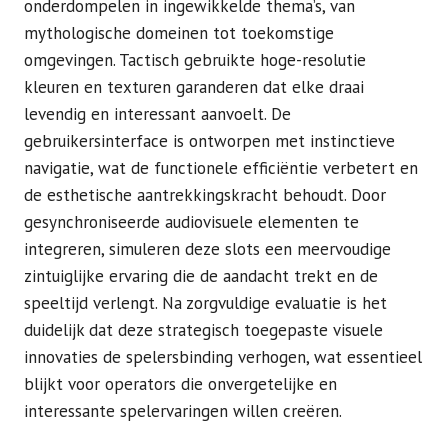
onderdompelen in ingewikkelde thema’s, van
mythologische domeinen tot toekomstige
omgevingen. Tactisch gebruikte hoge-resolutie
kleuren en texturen garanderen dat elke draai
levendig en interessant aanvoelt. De
gebruikersinterface is ontworpen met instinctieve
navigatie, wat de functionele efficiëntie verbetert en
de esthetische aantrekkingskracht behoudt. Door
gesynchroniseerde audiovisuele elementen te
integreren, simuleren deze slots een meervoudige
zintuiglijke ervaring die de aandacht trekt en de
speeltijd verlengt. Na zorgvuldige evaluatie is het
duidelijk dat deze strategisch toegepaste visuele
innovaties de spelersbinding verhogen, wat essentieel
blijkt voor operators die onvergetelijke en
interessante spelervaringen willen creëren.