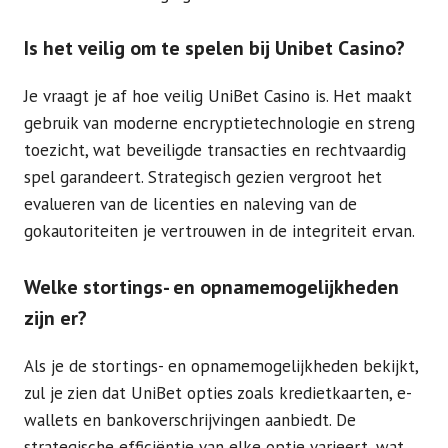
Is het veilig om te spelen bij Unibet Casino?
Je vraagt je af hoe veilig UniBet Casino is. Het maakt
gebruik van moderne encryptietechnologie en streng
toezicht, wat beveiligde transacties en rechtvaardig
spel garandeert. Strategisch gezien vergroot het
evalueren van de licenties en naleving van de
gokautoriteiten je vertrouwen in de integriteit ervan.
Welke stortings- en opnamemogelijkheden
zijn er?
Als je de stortings- en opnamemogelijkheden bekijkt,
zul je zien dat UniBet opties zoals kredietkaarten, e-
wallets en bankoverschrijvingen aanbiedt. De
strategische efficiëntie van elke optie varieert, wat