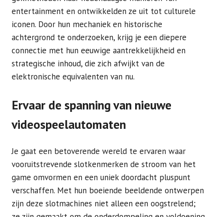
entertainment en ontwikkelden ze uit tot culturele
iconen. Door hun mechaniek en historische
achtergrond te onderzoeken, krijg je een diepere
connectie met hun eeuwige aantrekkelijkheid en
strategische inhoud, die zich afwijkt van de
elektronische equivalenten van nu.
Ervaar de spanning van nieuwe
videospeelautomaten
Je gaat een betoverende wereld te ervaren waar
vooruitstrevende slotkenmerken de stroom van het
game omvormen en een uniek doordacht pluspunt
verschaffen. Met hun boeiende beeldende ontwerpen
zijn deze slotmachines niet alleen een oogstrelend;
ze zijn gemaakt om de onderdompeling en voldoening