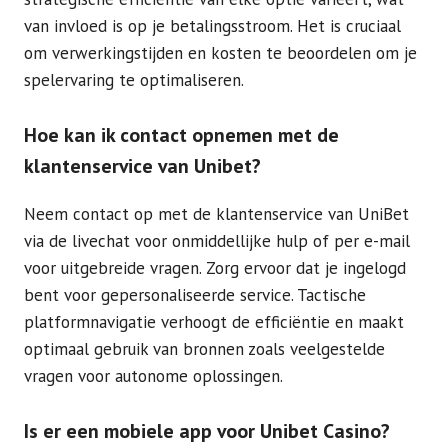
van invloed is op je betalingsstroom. Het is cruciaal
om verwerkingstijden en kosten te beoordelen om je
spelervaring te optimaliseren.
Hoe kan ik contact opnemen met de
klantenservice van Unibet?
Neem contact op met de klantenservice van UniBet
via de livechat voor onmiddellijke hulp of per e-mail
voor uitgebreide vragen. Zorg ervoor dat je ingelogd
bent voor gepersonaliseerde service. Tactische
platformnavigatie verhoogt de efficiëntie en maakt
optimaal gebruik van bronnen zoals veelgestelde
vragen voor autonome oplossingen.
Is er een mobiele app voor Unibet Casino?