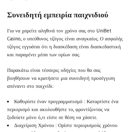
Συνειδητή εμπειρία παιχνιδιού
Για να χαρείτε αληθινά τον χρόνο σας στο UniBet
Casino, ο υπεύθυνος τζόγος είναι αναγκαίος. Ο ασφαλής
τζόγος εγγυάται ότι η διασκέδαση είναι διασκεδαστική
και παραμένει μέσα των ορίων σας.
Παρακάτω είναι τέσσερις οδηγίες που θα σας
βοηθήσουν να κρατήσετε μια συνειδητή προσέγγιση
απέναντι στο παιχνίδι:
Καθορίστε έναν προγραμματισμό
: Καταρτίστε ένα
περιορισμό και ακολουθήστε το, φροντίζοντας να
ξοδεύετε μόνο ό,τι είστε σε θέση να χάσετε.
Διαχείριση Χρόνου
: Ορίστε περιορισμούς χρόνου