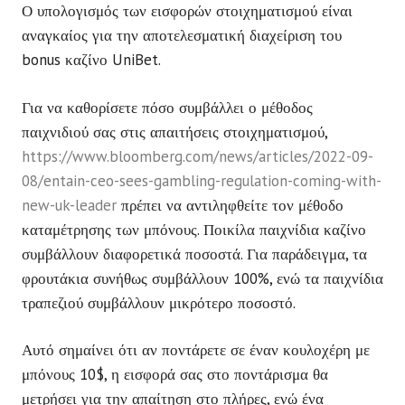
Ο υπολογισμός των εισφορών στοιχηματισμού είναι
αναγκαίος για την αποτελεσματική διαχείριση του
bonus καζίνο UniBet.
Για να καθορίσετε πόσο συμβάλλει ο μέθοδος
παιχνιδιού σας στις απαιτήσεις στοιχηματισμού,
https://www.bloomberg.com/news/articles/2022-09-
08/entain-ceo-sees-gambling-regulation-coming-with-
new-uk-leader
πρέπει να αντιληφθείτε τον μέθοδο
καταμέτρησης των μπόνους. Ποικίλα παιχνίδια καζίνο
συμβάλλουν διαφορετικά ποσοστά. Για παράδειγμα, τα
φρουτάκια συνήθως συμβάλλουν 100%, ενώ τα παιχνίδια
τραπεζιού συμβάλλουν μικρότερο ποσοστό.
Αυτό σημαίνει ότι αν ποντάρετε σε έναν κουλοχέρη με
μπόνους 10$, η εισφορά σας στο ποντάρισμα θα
μετρήσει για την απαίτηση στο πλήρες, ενώ ένα