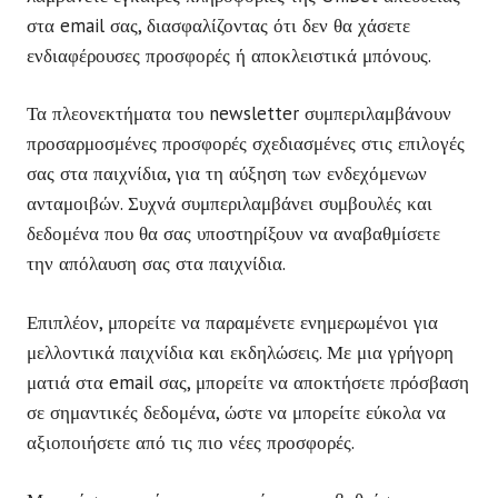
στα email σας, διασφαλίζοντας ότι δεν θα χάσετε
ενδιαφέρουσες προσφορές ή αποκλειστικά μπόνους.
Τα πλεονεκτήματα του newsletter συμπεριλαμβάνουν
προσαρμοσμένες προσφορές σχεδιασμένες στις επιλογές
σας στα παιχνίδια, για τη αύξηση των ενδεχόμενων
ανταμοιβών. Συχνά συμπεριλαμβάνει συμβουλές και
δεδομένα που θα σας υποστηρίξουν να αναβαθμίσετε
την απόλαυση σας στα παιχνίδια.
Επιπλέον, μπορείτε να παραμένετε ενημερωμένοι για
μελλοντικά παιχνίδια και εκδηλώσεις. Με μια γρήγορη
ματιά στα email σας, μπορείτε να αποκτήσετε πρόσβαση
σε σημαντικές δεδομένα, ώστε να μπορείτε εύκολα να
αξιοποιήσετε από τις πιο νέες προσφορές.