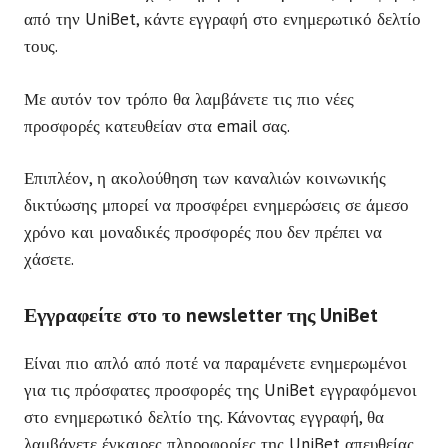
από την UniBet, κάντε εγγραφή στο ενημερωτικό δελτίο
τους.
Με αυτόν τον τρόπο θα λαμβάνετε τις πιο νέες
προσφορές κατευθείαν στα email σας.
Επιπλέον, η ακολούθηση των καναλιών κοινωνικής
δικτύωσης μπορεί να προσφέρει ενημερώσεις σε άμεσο
χρόνο και μοναδικές προσφορές που δεν πρέπει να
χάσετε.
Εγγραφείτε στο το newsletter της UniBet
Είναι πιο απλό από ποτέ να παραμένετε ενημερωμένοι
για τις πρόσφατες προσφορές της UniBet εγγραφόμενοι
στο ενημερωτικό δελτίο της. Κάνοντας εγγραφή, θα
λαμβάνετε έγκαιρες πληροφορίες της UniBet απευθείας