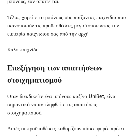
μπόνους, εάν απαιτείται.
Τέλος, χαρείτε το μπόνους σας παίζοντας παιχνίδια που
ικανοποιούν τις προϋποθέσεις, μεγιστοποιώντας την
εμπειρία παιχνιδιού σας από την αρχή.
Καλό παιχνίδι!
Επεξήγηση των απαιτήσεων
στοιχηματισμού
Όταν διεκδικείτε ένα μπόνους καζίνο UniBet, είναι
σημαντικό να αντιληφθείτε τις απαιτήσεις
στοιχηματισμού.
Αυτές οι προϋποθέσεις καθορίζουν πόσες φορές πρέπει