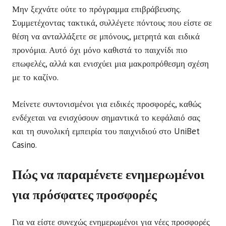
Μην ξεχνάτε ούτε το πρόγραμμα επιβράβευσης.
Συμμετέχοντας τακτικά, συλλέγετε πόντους που είστε σε
θέση να ανταλλάξετε σε μπόνους, μετρητά και ειδικά
προνόμια. Αυτό όχι μόνο καθιστά το παιχνίδι πιο
επωφελές, αλλά και ενισχύει μια μακροπρόθεσμη σχέση
με το καζίνο.
Μείνετε συντονισμένοι για ειδικές προσφορές, καθώς
ενδέχεται να ενισχύσουν σημαντικά το κεφάλαιό σας
και τη συνολική εμπειρία του παιχνιδιού στο UniBet
Casino.
Πώς να παραμένετε ενημερωμένοι
για πρόσφατες προσφορές
Για να είστε συνεχώς ενημερωμένοι για νέες προσφορές