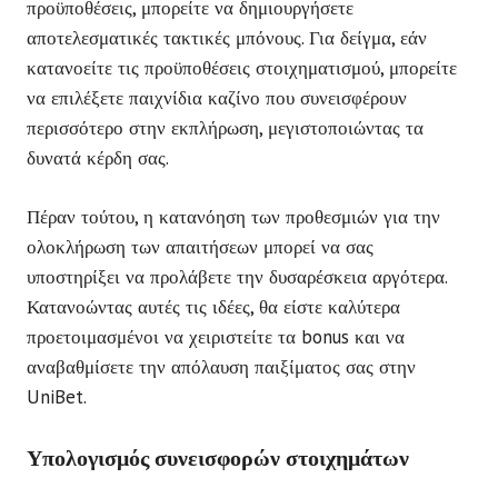
προϋποθέσεις, μπορείτε να δημιουργήσετε
αποτελεσματικές τακτικές μπόνους. Για δείγμα, εάν
κατανοείτε τις προϋποθέσεις στοιχηματισμού, μπορείτε
να επιλέξετε παιχνίδια καζίνο που συνεισφέρουν
περισσότερο στην εκπλήρωση, μεγιστοποιώντας τα
δυνατά κέρδη σας.
Πέραν τούτου, η κατανόηση των προθεσμιών για την
ολοκλήρωση των απαιτήσεων μπορεί να σας
υποστηρίξει να προλάβετε την δυσαρέσκεια αργότερα.
Κατανοώντας αυτές τις ιδέες, θα είστε καλύτερα
προετοιμασμένοι να χειριστείτε τα bonus και να
αναβαθμίσετε την απόλαυση παιξίματος σας στην
UniBet.
Υπολογισμός συνεισφορών στοιχημάτων