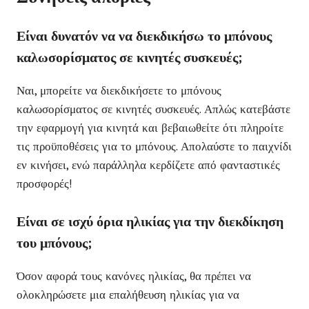
Είναι δυνατόν να να διεκδικήσω το μπόνους
καλωσορίσματος σε κινητές συσκευές;
Ναι, μπορείτε να διεκδικήσετε το μπόνους
καλωσορίσματος σε κινητές συσκευές. Απλώς κατεβάστε
την εφαρμογή για κινητά και βεβαιωθείτε ότι πληροίτε
τις προϋποθέσεις για το μπόνους. Απολαύστε το παιχνίδι
εν κινήσει, ενώ παράλληλα κερδίζετε από φανταστικές
προσφορές!
Είναι σε ισχύ όρια ηλικίας για την διεκδίκηση
του μπόνους;
Όσον αφορά τους κανόνες ηλικίας, θα πρέπει να
ολοκληρώσετε μια επαλήθευση ηλικίας για να