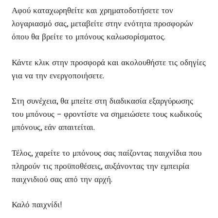
Αφού καταχωρηθείτε και χρηματοδοτήσετε τον
λογαριασμό σας, μεταβείτε στην ενότητα προσφορών
όπου θα βρείτε το μπόνους καλωσορίσματος.
Κάντε κλικ στην προσφορά και ακολουθήστε τις οδηγίες
για να την ενεργοποιήσετε.
Στη συνέχεια, θα μπείτε στη διαδικασία εξαργύρωσης
του μπόνους – φροντίστε να σημειώσετε τους κωδικούς
μπόνους, εάν απαιτείται.
Τέλος, χαρείτε το μπόνους σας παίζοντας παιχνίδια που
πληρούν τις προϋποθέσεις, αυξάνοντας την εμπειρία
παιχνιδιού σας από την αρχή.
Καλό παιχνίδι!