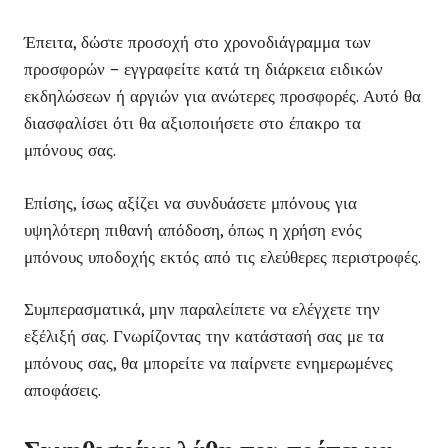
Έπειτα, δώστε προσοχή στο χρονοδιάγραμμα των
προσφορών – εγγραφείτε κατά τη διάρκεια ειδικών
εκδηλώσεων ή αργιών για ανώτερες προσφορές. Αυτό θα
διασφαλίσει ότι θα αξιοποιήσετε στο έπακρο τα
μπόνους σας.
Επίσης, ίσως αξίζει να συνδυάσετε μπόνους για
υψηλότερη πιθανή απόδοση, όπως η χρήση ενός
μπόνους υποδοχής εκτός από τις ελεύθερες περιστροφές.
Συμπερασματικά, μην παραλείπετε να ελέγχετε την
εξέλιξή σας. Γνωρίζοντας την κατάστασή σας με τα
μπόνους σας, θα μπορείτε να παίρνετε ενημερωμένες
αποφάσεις.