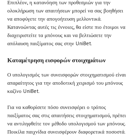
Επιπλέον, η κατανόηση των προθεσμιών για την
ολοκλήρωση των απαιτήσεων μπορεί να σας βοηθήσει
να αποφύγετε την απογοήτευση μελλοντικά.
Κατανοώντας αυτές τις έννοιες, θα είστε πιο έτοιμοι να
διαχειριστείτε τα μπόνους και να βελτιώσετε την
απόλαυση παιξίματος σας στην UniBet.
Καταμέτρηση εισφορών στοιχημάτων
Ο υπολογισμός των συνεισφορών στοιχηματισμού είναι
απαραίτητος για την αποδοτική χειρισμό του μπόνους
καζίνο UniBet.
Για να καθορίσετε πόσο συνεισφέρει ο τρόπος
παιξίματος σας στις απαιτήσεις στοιχηματισμού, πρέπει
να αντιληφθείτε τον μέθοδο υπολογισμού των μπόνους.
Ποικίλα παιχνίδια συνεισφέρουν διαφορετικά ποσοστά.