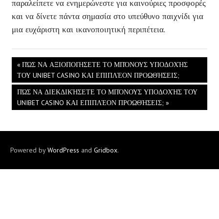
παραλείπετε να ενημερώνεστε για καινούριες προσφορές
και να δίνετε πάντα σημασία στο υπεύθυνο παιχνίδι για
μια ευχάριστη και ικανοποιητική περιπέτεια.
PREVIOUS
ΠΏΣ ΝΑ ΑΞΙΟΠΟΙΉΣΕΤΕ ΤΟ ΜΠΌΝΟΥΣ ΥΠΟΔΟΧΉΣ
Post
ΤΟΥ UNIBET CASINO ΚΑΙ ΕΠΙΠΛΈΟΝ ΠΡΟΩΘΉΣΕΙΣ;
POST:
navigation
NEXT
ΠΏΣ ΝΑ ΔΙΕΚΔΙΚΉΣΕΤΕ ΤΟ ΜΠΌΝΟΥΣ ΥΠΟΔΟΧΉΣ ΤΟΥ
POST:
UNIBET CASINO ΚΑΙ ΕΠΙΠΛΈΟΝ ΠΡΟΩΘΉΣΕΙΣ;
Powered by
WordPress
and
Gridbox
.