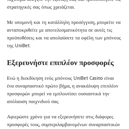
στρατηγικές σας όπως χρειάζεται.
Με υπομονή και τη κατάλληλη προσέγγιση, μπορείτε να
ανταποκριθείτε με αποτελεσματικότητα σε αυτές τις
προϋποθέσεις και να απολαύσετε τα οφέλη των μπόνους
της UniBet.
Εξερευνήστε επιπλέον προσφορές
Ενώ η διεκδίκηση ενός μπόνους UniBet Casino είναι
ένα συναρπαστικό πρώτο βήμα, η ανακάλυψη επιπλέον
προσφορών μπορεί να εμπλουτίσει ουσιαστικά την
απόλαυση παιχνιδιού σας.
Αφιερώστε χρόνο για να εξερευνήσετε στις διάφορες
προσφορές τους, συμπεριλαμβανομένων συναρπαστικών