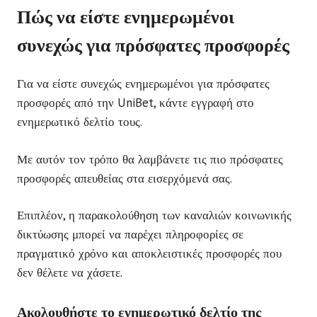
Πώς να είστε ενημερωμένοι
συνεχώς για πρόσφατες προσφορές
Για να είστε συνεχώς ενημερωμένοι για πρόσφατες
προσφορές από την UniBet, κάντε εγγραφή στο
ενημερωτικό δελτίο τους.
Με αυτόν τον τρόπο θα λαμβάνετε τις πιο πρόσφατες
προσφορές απευθείας στα εισερχόμενά σας.
Επιπλέον, η παρακολούθηση των καναλιών κοινωνικής
δικτύωσης μπορεί να παρέχει πληροφορίες σε
πραγματικό χρόνο και αποκλειστικές προσφορές που
δεν θέλετε να χάσετε.
Ακολουθήστε το ενημερωτικό δελτίο της