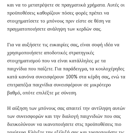
και να το μετατρέψετε σε πραγματικά χρήματα. Αυτές οι
προϋποθέσεις καθορίζουν πόσες φορές πρέπει να
στοιχηματίσετε το μπόνους πριν είστε σε θέση να
πραγματοποιήσετε ανάληψη των κερδών σας.
Για να αυξήσετε τις ευκαιρίες σας, είναι σοφή ιδέα να
χρησιμοποιήσετε αποδοτικές στρατηγικές
στοιχηματισμού που να είναι κατάλληλες με τα
παιχνίδια που παίζετε. Για παράδειγμα, τα κουλοχέρηδες
κατά κανόνα συνεισφέρουν 100% στα κέρδη σας, ενώ τα
επιτραπέζια παιχνίδια συνεισφέρουν σε μικρότερο
βαθμό, οπότε επιλέξτε με σύνεση.
Η αύξηση των μπόνους σας απαιτεί την αντίληψη αυτών
των συνεισφορών και την διαλογή παιχνιδιών που σας
διευκολύνουν να ικανοποιήσετε στις προϋποθέσεις πιο
ταχύτερα. Ελέγξτε την εξέλιξή σας και τροποποιήστε τις