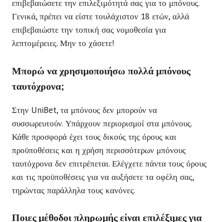
επιβεβαιώσετε την επιλεξιμότητά σας για το μπόνους.
Γενικά, πρέπει να είστε τουλάχιστον 18 ετών, αλλά
επιβεβαιώστε την τοπική σας νομοθεσία για
λεπτομέρειες. Μην το χάσετε!
Μπορώ να χρησιμοποιήσω πολλά μπόνους
ταυτόχρονα;
Στην UniBet, τα μπόνους δεν μπορούν να
συσσωρευτούν. Υπάρχουν περιορισμοί στα μπόνους.
Κάθε προσφορά έχει τους δικούς της όρους και
προϋποθέσεις και η χρήση περισσότερων μπόνους
ταυτόχρονα δεν επιτρέπεται. Ελέγχετε πάντα τους όρους
και τις προϋποθέσεις για να αυξήσετε τα οφέλη σας,
τηρώντας παράλληλα τους κανόνες.
Ποιες μέθοδοι πληρωμής είναι επιλέξιμες για