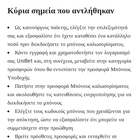
Κύρια σημεία που αντλήθηκαν
Ως καινούργιος παίκτης, ελέγξτε την επιλεξιμότητά
σας και εξασφαλίστε ότι έχετε καταθέσει ένα κατάλληλο
ποσό πριν διεκδικήσετε το μπόνους καλωσορίσματος.
Κάντε εγγραφή και χρηματοδοτήστε τον λογαριασμό
σας UniBet και, στη συνέχεια, μεταβείτε στην κατηγορία
προσφορών όπου θα εντοπίσετε την προσφορά Μπόνους
Υποδοχής.
Πατήστε στην προσφορά Μπόνους καλωσορίσματος
και ακολουθήστε τις κατευθύνσεις ενεργοποίησης για να
διεκδικήσετε το μπόνους.
Ελέγξτε τους κωδικούς μπόνους που χρειάζονται για
την απόκτηση, ώστε να εξασφαλίσετε ότι μπορείτε να
συμμετάσχετε στην προώθηση.
Βρείτε πρόσθετες προσφορές και ενταχθείτε σε