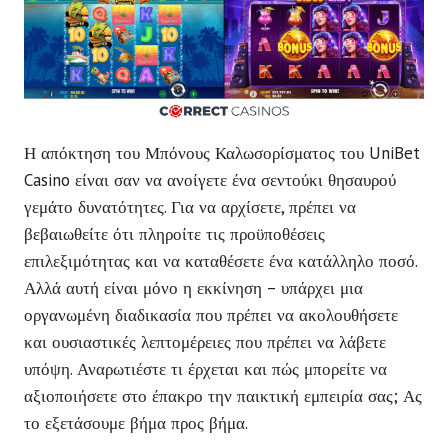
Η απόκτηση του Μπόνους Καλωσορίσματος του UniBet
Casino είναι σαν να ανοίγετε ένα σεντούκι θησαυρού
γεμάτο δυνατότητες. Για να αρχίσετε, πρέπει να
βεβαιωθείτε ότι πληροίτε τις προϋποθέσεις
επιλεξιμότητας και να καταθέσετε ένα κατάλληλο ποσό.
Αλλά αυτή είναι μόνο η εκκίνηση – υπάρχει μια
οργανωμένη διαδικασία που πρέπει να ακολουθήσετε
και ουσιαστικές λεπτομέρειες που πρέπει να λάβετε
υπόψη. Αναρωτιέστε τι έρχεται και πώς μπορείτε να
αξιοποιήσετε στο έπακρο την παικτική εμπειρία σας; Ας
το εξετάσουμε βήμα προς βήμα.