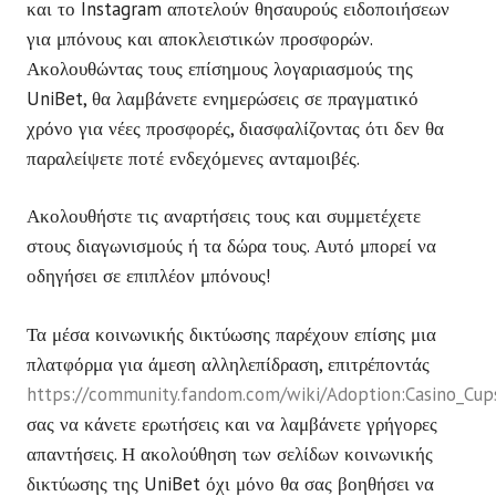
και το Instagram αποτελούν θησαυρούς ειδοποιήσεων
για μπόνους και αποκλειστικών προσφορών.
Ακολουθώντας τους επίσημους λογαριασμούς της
UniBet, θα λαμβάνετε ενημερώσεις σε πραγματικό
χρόνο για νέες προσφορές, διασφαλίζοντας ότι δεν θα
παραλείψετε ποτέ ενδεχόμενες ανταμοιβές.
Ακολουθήστε τις αναρτήσεις τους και συμμετέχετε
στους διαγωνισμούς ή τα δώρα τους. Αυτό μπορεί να
οδηγήσει σε επιπλέον μπόνους!
Τα μέσα κοινωνικής δικτύωσης παρέχουν επίσης μια
πλατφόρμα για άμεση αλληλεπίδραση, επιτρέποντάς
https://community.fandom.com/wiki/Adoption:Casino_Cup
σας να κάνετε ερωτήσεις και να λαμβάνετε γρήγορες
απαντήσεις. Η ακολούθηση των σελίδων κοινωνικής
δικτύωσης της UniBet όχι μόνο θα σας βοηθήσει να